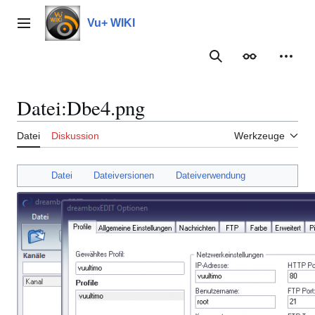
Zum
Inhalt
Vu+ WIKI
Hauptmenü
springen
Suche
Erscheinungs
Meine
Datei
:
Dbe4.png
Datei
Diskussion
Werkzeuge
Datei
Dateiversionen
Dateiverwendung