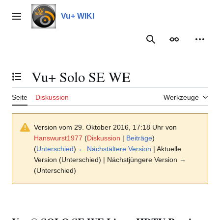
Zum
Inhalt
Vu+ WIKI
Hauptmenü
springen
Suche
Erscheinungs
Meine
Vu+ Solo SE WE
Inhaltsverzeichnis umschalten
Seite
Diskussion
Werkzeuge
Version vom 29. Oktober 2016, 17:18 Uhr von
Hanswurst1977
(
Diskussion
|
Beiträge
)
(
Unterschied
)
← Nächstältere Version
| Aktuelle
Version (Unterschied) | Nächstjüngere Version →
(Unterschied)