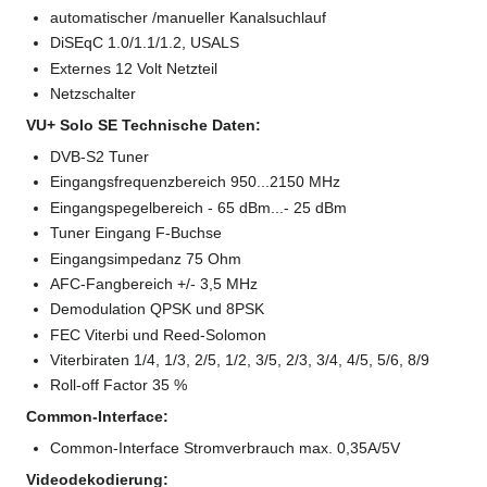
automatischer /manueller Kanalsuchlauf
DiSEqC 1.0/1.1/1.2, USALS
Externes 12 Volt Netzteil
Netzschalter
VU+ Solo SE Technische Daten:
DVB-S2 Tuner
Eingangsfrequenzbereich 950...2150 MHz
Eingangspegelbereich - 65 dBm...- 25 dBm
Tuner Eingang F-Buchse
Eingangsimpedanz 75 Ohm
AFC-Fangbereich +/- 3,5 MHz
Demodulation QPSK und 8PSK
FEC Viterbi und Reed-Solomon
Viterbiraten 1/4, 1/3, 2/5, 1/2, 3/5, 2/3, 3/4, 4/5, 5/6, 8/9
Roll-off Factor 35 %
Common-Interface:
Common-Interface Stromverbrauch max. 0,35A/5V
Videodekodierung: