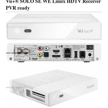
Vu+® SOLO SE WE Linux HDTV Receiver
PVR ready