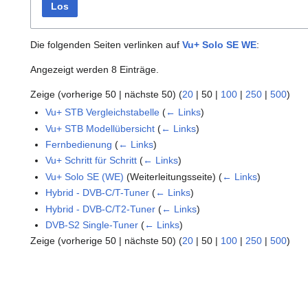
Los
Die folgenden Seiten verlinken auf
Vu+ Solo SE WE
:
Angezeigt werden 8 Einträge.
Zeige (
vorherige 50
|
nächste 50
) (
20
|
50
|
100
|
250
|
500
)
Vu+ STB Vergleichstabelle
(
← Links
)
Vu+ STB Modellübersicht
(
← Links
)
Fernbedienung
(
← Links
)
Vu+ Schritt für Schritt
(
← Links
)
Vu+ Solo SE (WE)
(Weiterleitungsseite)
(
← Links
)
Hybrid - DVB-C/T-Tuner
(
← Links
)
Hybrid - DVB-C/T2-Tuner
(
← Links
)
DVB-S2 Single-Tuner
(
← Links
)
Zeige (
vorherige 50
|
nächste 50
) (
20
|
50
|
100
|
250
|
500
)