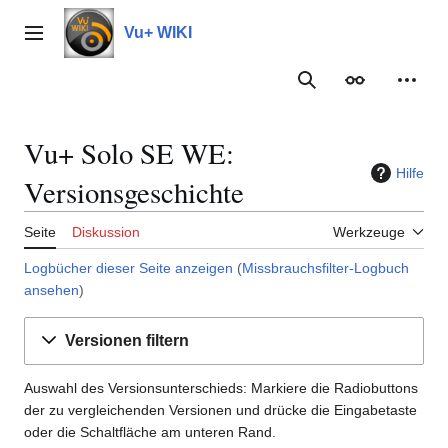
Zum
Inhalt
Vu+ WIKI
Hauptmenü
springen
Suche
Erscheinungs
Meine
Vu+ Solo SE WE:
Hilfe
Versionsgeschichte
Seite
Diskussion
Werkzeuge
Logbücher dieser Seite anzeigen
(
Missbrauchsfilter-Logbuch
ansehen
)
Versionen filtern
Auswahl des Versionsunterschieds: Markiere die Radiobuttons
der zu vergleichenden Versionen und drücke die Eingabetaste
oder die Schaltfläche am unteren Rand.