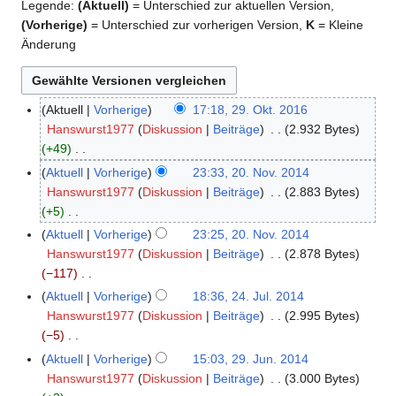
Legende:
(Aktuell)
= Unterschied zur aktuellen Version,
(Vorherige)
= Unterschied zur vorherigen Version,
K
= Kleine
Änderung
Aktuell
Vorherige
17:18, 29. Okt. 2016
2
Hanswurst1977
Diskussion
Beiträge
2.932 Bytes
9
+49
.
K
O
Aktuell
Vorherige
23:33, 20. Nov. 2014
2
e
k
Hanswurst1977
Diskussion
Beiträge
2.883 Bytes
0
i
t
+5
.
n
o
K
N
Aktuell
Vorherige
23:25, 20. Nov. 2014
e
b
e
o
Hanswurst1977
Diskussion
Beiträge
2.878 Bytes
B
e
i
v
−117
e
r
n
e
K
Aktuell
Vorherige
18:36, 24. Jul. 2014
2
a
2
e
m
e
Hanswurst1977
Diskussion
Beiträge
2.995 Bytes
4
r
0
B
b
i
−5
.
b
1
e
e
n
K
J
Aktuell
Vorherige
15:03, 29. Jun. 2014
2
e
6
a
r
e
e
u
Hanswurst1977
Diskussion
Beiträge
3.000 Bytes
9
i
r
2
B
i
l