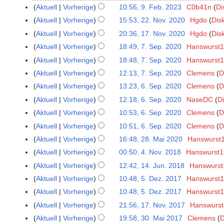
.
Aktuell
Vorherige
10:56, 9. Feb. 2023
C0b41n
Di
9
F
.
Aktuell
Vorherige
15:53, 22. Nov. 2020
Hgdo
Dis
2
e
F
K
2
Aktuell
Vorherige
20:36, 17. Nov. 2020
Hgdo
Dis
1
b
e
e
.
K
7
Aktuell
Vorherige
18:49, 7. Sep. 2020
Hanswurst
7
r
b
i
N
e
.
K
.
u
Aktuell
Vorherige
18:48, 7. Sep. 2020
Hanswurst
r
n
o
i
N
e
S
a
K
Aktuell
Vorherige
12:13, 7. Sep. 2020
Clemens
D
u
e
v
n
o
i
e
r
e
K
a
B
Aktuell
Vorherige
13:23, 6. Sep. 2020
Clemens
D
6
e
e
v
n
p
2
i
e
r
K
e
.
m
B
Aktuell
Vorherige
12:18, 6. Sep. 2020
NaseDC
D
e
e
t
0
n
i
2
e
a
S
b
K
e
m
B
Aktuell
Vorherige
10:53, 6. Sep. 2020
Clemens
D
e
2
e
n
0
i
r
e
e
e
a
b
K
e
m
3
B
Aktuell
Vorherige
10:51, 6. Sep. 2020
Clemens
D
e
2
n
b
p
r
i
r
e
e
a
b
K
e
B
Aktuell
Vorherige
16:48, 28. Mai 2020
Hanswurst
2
3
e
e
t
2
n
b
r
i
r
e
e
a
K
e
8
B
i
Aktuell
Vorherige
00:50, 4. Nov. 2018
Hanswurst
4
e
0
e
e
2
n
b
r
i
r
e
a
.
K
e
t
.
m
2
B
i
Aktuell
Vorherige
12:42, 14. Jun. 2018
Hanswurst
1
0
e
e
2
n
b
i
r
M
e
a
u
N
b
0
K
e
t
4
2
B
i
Aktuell
Vorherige
10:48, 5. Dez. 2017
Hanswurst
5
0
e
e
n
b
a
i
r
n
o
e
e
a
u
.
0
K
e
t
.
2
B
i
Aktuell
Vorherige
10:48, 5. Dez. 2017
Hanswurst
e
e
i
n
b
g
v
r
i
r
n
J
e
a
u
D
0
K
e
t
B
i
Aktuell
Vorherige
21:56, 17. Nov. 2017
Hanswurs
1
2
e
e
s
e
2
n
b
g
u
i
r
n
e
e
a
u
K
e
t
7
0
B
i
z
Aktuell
Vorherige
19:58, 30. Mai 2017
Clemens
D
3
m
0
e
e
s
n
n
b
g
z