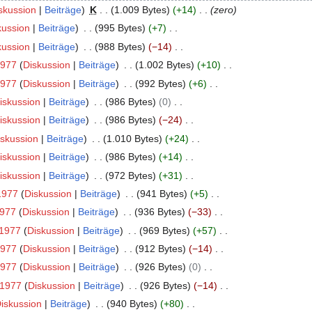
skussion
Beiträge
K
1.009 Bytes
+14
zero
kussion
Beiträge
995 Bytes
+7
kussion
Beiträge
988 Bytes
−14
1977
Diskussion
Beiträge
1.002 Bytes
+10
1977
Diskussion
Beiträge
992 Bytes
+6
iskussion
Beiträge
986 Bytes
0
iskussion
Beiträge
986 Bytes
−24
iskussion
Beiträge
1.010 Bytes
+24
iskussion
Beiträge
986 Bytes
+14
iskussion
Beiträge
972 Bytes
+31
1977
Diskussion
Beiträge
941 Bytes
+5
1977
Diskussion
Beiträge
936 Bytes
−33
1977
Diskussion
Beiträge
969 Bytes
+57
1977
Diskussion
Beiträge
912 Bytes
−14
1977
Diskussion
Beiträge
926 Bytes
0
t1977
Diskussion
Beiträge
926 Bytes
−14
iskussion
Beiträge
940 Bytes
+80