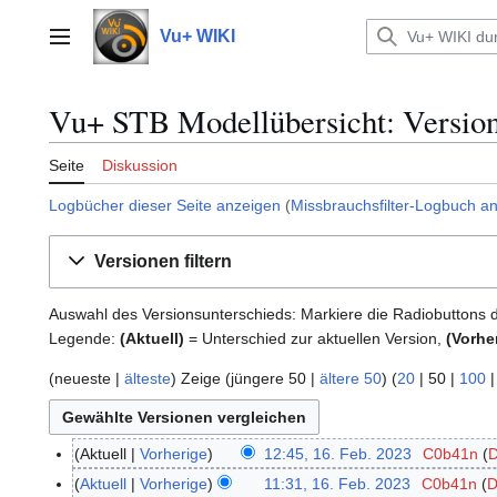
Zum
Inhalt
Vu+ WIKI
Hauptmenü
springen
Vu+ STB Modellübersicht: Version
Seite
Diskussion
Logbücher dieser Seite anzeigen
(
Missbrauchsfilter-Logbuch a
Versionen filtern
Auswahl des Versionsunterschieds: Markiere die Radiobuttons 
Legende:
(Aktuell)
= Unterschied zur aktuellen Version,
(Vorhe
(
neueste
|
älteste
) Zeige (
jüngere 50
|
ältere 50
) (
20
|
50
|
100
Aktuell
Vorherige
12:45, 16. Feb. 2023
C0b41n
D
1
6
Aktuell
Vorherige
11:31, 16. Feb. 2023
C0b41n
D