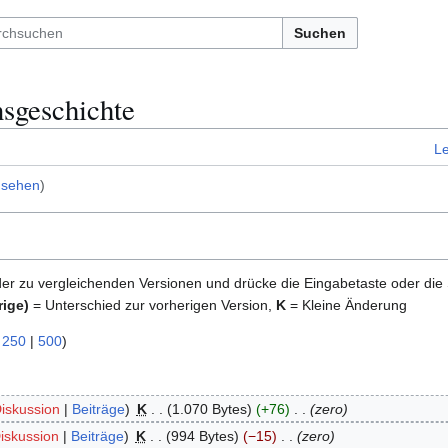
Suchen
sgeschichte
L
nsehen
)
der zu vergleichenden Versionen und drücke die Eingabetaste oder die
rige)
= Unterschied zur vorherigen Version,
K
= Kleine Änderung
|
250
|
500
)
iskussion
Beiträge
K
1.070 Bytes
+76
zero
iskussion
Beiträge
K
994 Bytes
−15
zero