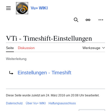
Zum
Inhalt
Vu+ WIKI
Hauptmenü
springen
Suche
Erscheinungs
Meine
VTi - Timeshift-Einstellungen
Seite
Diskussion
Werkzeuge
Weiterleitung
Weiterleitung nach:
Einstellungen - Timeshift
Diese Seite wurde zuletzt am 24. März 2016 um 20:08 Uhr bearbeitet.
Datenschutz
Über Vu+ WIKI
Haftungsausschluss