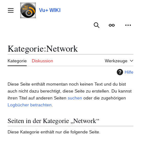
Zum
Inhalt
Vu+ WIKI
Hauptmenü
springen
Suche
Erscheinungs
Meine
Kategorie
:
Network
Kategorie
Diskussion
Werkzeuge
Hilfe
Diese Seite enthält momentan noch keinen Text und du bist
auch nicht dazu berechtigt, diese Seite zu erstellen. Du kannst
ihren Titel auf anderen Seiten
suchen
oder die zugehörigen
Logbücher betrachten
.
Seiten in der Kategorie „Network“
Diese Kategorie enthält nur die folgende Seite.