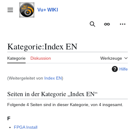
Zum
Inhalt
Vu+ WIKI
Hauptmenü
springen
Suche
Erscheinungs
Meine
Kategorie
:
Index EN
Kategorie
Diskussion
Werkzeuge
Hilfe
(Weitergeleitet von
Index EN
)
Seiten in der Kategorie „Index EN“
Folgende 4 Seiten sind in dieser Kategorie, von 4 insgesamt.
F
FPGA Install