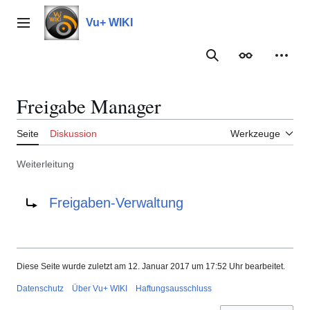
Zum
Inhalt
Vu+ WIKI
Hauptmenü
springen
Suche
Erscheinungs
Meine
Freigabe Manager
Seite
Diskussion
Werkzeuge
Weiterleitung
Weiterleitung nach:
Freigaben-Verwaltung
Diese Seite wurde zuletzt am 12. Januar 2017 um 17:52 Uhr bearbeitet.
Datenschutz
Über Vu+ WIKI
Haftungsausschluss