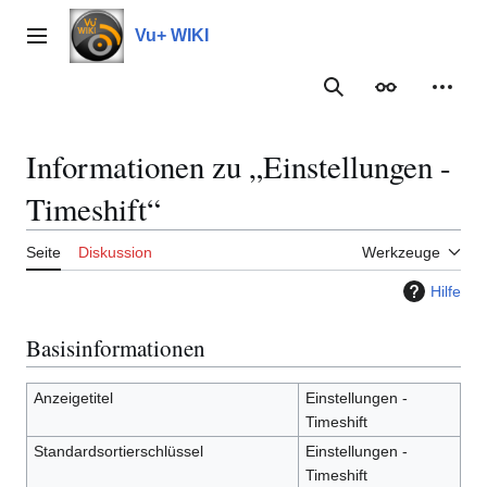
Zum
Inhalt
Vu+ WIKI
Hauptmenü
springen
Suche
Erscheinungs
Meine
Informationen zu „Einstellungen -
Timeshift“
Seite
Diskussion
Werkzeuge
Hilfe
Basisinformationen
Anzeigetitel
Einstellungen -
Timeshift
Standardsortierschlüssel
Einstellungen -
Timeshift