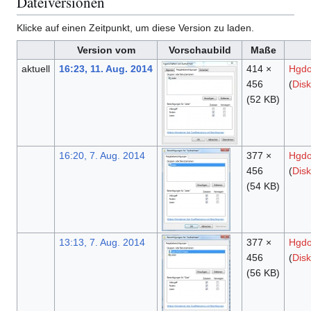
Dateiversionen
Klicke auf einen Zeitpunkt, um diese Version zu laden.
Version vom
Vorschaubild
Maße
aktuell
16:23, 11. Aug. 2014
414 ×
Hgd
456
(
Disk
(52 KB)
16:20, 7. Aug. 2014
377 ×
Hgd
456
(
Disk
(54 KB)
13:13, 7. Aug. 2014
377 ×
Hgd
456
(
Disk
(56 KB)