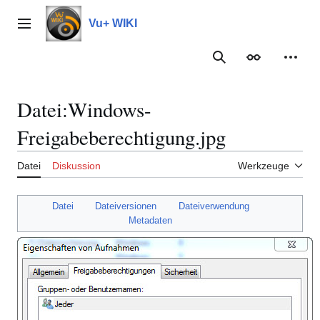
Zum
Inhalt
Vu+ WIKI
Hauptmenü
springen
Suche
Erscheinungs
Meine
Datei
:
Windows-
Freigabeberechtigung.jpg
Datei
Diskussion
Werkzeuge
Datei
Dateiversionen
Dateiverwendung
Metadaten