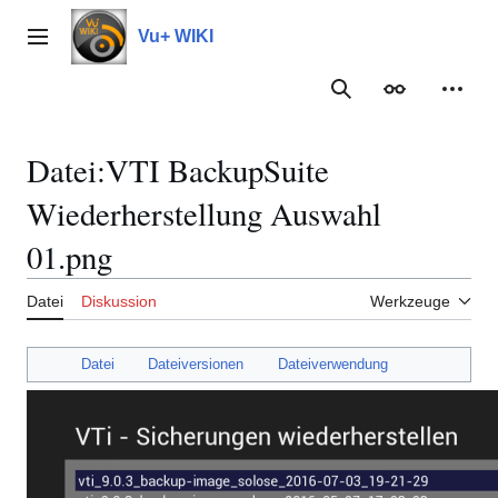
Zum
Inhalt
Vu+ WIKI
Hauptmenü
springen
Suche
Erscheinungs
Meine
Datei
:
VTI BackupSuite
Wiederherstellung Auswahl
01.png
Datei
Diskussion
Werkzeuge
Datei
Dateiversionen
Dateiverwendung