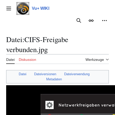
Zum
Inhalt
Vu+ WIKI
Hauptmenü
springen
Suche
Erscheinungs
Meine
Datei
:
CIFS-Freigabe
verbunden.jpg
Datei
Diskussion
Werkzeuge
Datei
Dateiversionen
Dateiverwendung
Metadaten