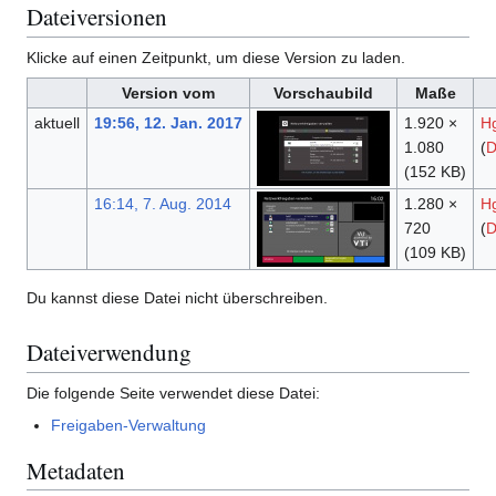
Dateiversionen
Klicke auf einen Zeitpunkt, um diese Version zu laden.
Version vom
Vorschaubild
Maße
aktuell
19:56, 12. Jan. 2017
1.920 ×
H
1.080
(
D
(152 KB)
16:14, 7. Aug. 2014
1.280 ×
H
720
(
D
(109 KB)
Du kannst diese Datei nicht überschreiben.
Dateiverwendung
Die folgende Seite verwendet diese Datei:
Freigaben-Verwaltung
Metadaten