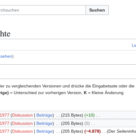
Suchen
hte
L
nsehen
)
der zu vergleichenden Versionen und drücke die Eingabetaste oder die
rige)
= Unterschied zur vorherigen Version,
K
= Kleine Änderung
t1977
Diskussion
Beiträge
215 Bytes
+10
t1977
Diskussion
Beiträge
205 Bytes
0
t1977
Diskussion
Beiträge
205 Bytes
−4.878
Der Seiteninha