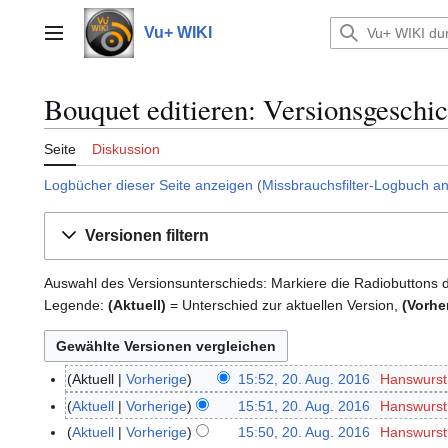
Zum
Inhalt
Vu+ WIKI
Hauptmenü
springen
Bouquet editieren: Versionsgeschic
Seite
Diskussion
Logbücher dieser Seite anzeigen
(
Missbrauchsfilter-Logbuch a
Versionen filtern
Auswahl des Versionsunterschieds: Markiere die Radiobuttons 
Legende:
(Aktuell)
= Unterschied zur aktuellen Version,
(Vorhe
Aktuell
Vorherige
15:52, 20. Aug. 2016
Hanswurs
2
K
0
Aktuell
Vorherige
15:51, 20. Aug. 2016
Hanswurs
e
.
K
Aktuell
Vorherige
15:50, 20. Aug. 2016
Hanswurs
i
A