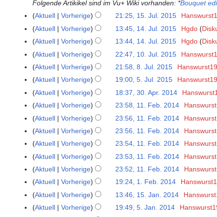
e
Folgende Artikikel sind im Vu+ Wiki vorhanden: *
Bouquet edi
n
u
i
Aktuell
Vorherige
21:25, 15. Jul. 2015
Hanswurst
1
e
g
n
K
5
Aktuell
Vorherige
13:45, 14. Jul. 2015
Hgdo
Disk
1
B
u
e
e
.
K
4
e
Aktuell
Vorherige
13:44, 14. Jul. 2015
Hgdo
Disk
s
B
i
J
e
.
K
a
t
e
Aktuell
Vorherige
22:47, 10. Jul. 2015
Hanswurst
1
n
u
i
J
e
r
2
K
a
0
Aktuell
Vorherige
21:58, 8. Jul. 2015
Hanswurst1
8
e
l
n
u
i
b
0
e
r
.
K
.
B
Aktuell
Vorherige
19:00, 5. Jul. 2015
Hanswurst1
5
i
e
l
n
e
1
i
b
J
e
J
e
.
2
B
Aktuell
Vorherige
18:37, 30. Apr. 2014
Hanswurst
3
i
e
i
6
n
e
u
i
u
a
J
0
e
0
2
B
t
Aktuell
Vorherige
23:58, 11. Feb. 2014
Hanswurs
1
e
i
l
n
l
r
u
1
a
.
0
e
u
1
B
t
Aktuell
Vorherige
23:56, 11. Feb. 2014
Hanswurs
i
e
i
b
l
5
r
A
1
a
n
.
e
u
2
B
Aktuell
Vorherige
23:56, 11. Feb. 2014
Hanswurs
2
e
i
b
p
5
r
g
F
a
n
0
e
0
i
Aktuell
Vorherige
23:54, 11. Feb. 2014
Hanswurs
2
e
r
b
s
e
r
g
1
a
1
t
0
i
Aktuell
Vorherige
23:53, 11. Feb. 2014
Hanswurs
i
e
z
b
b
s
5
r
5
u
1
t
l
i
u
Aktuell
Vorherige
23:52, 11. Feb. 2014
Hanswurs
r
e
z
b
n
5
u
2
t
s
u
i
u
Aktuell
Vorherige
19:24, 1. Feb. 2014
Hanswurst
1
e
g
n
0
u
a
a
K
t
s
.
i
Aktuell
Vorherige
13:46, 15. Jan. 2014
Hanswurst
1
s
g
1
n
m
r
e
u
a
F
K
t
5
z
Aktuell
Vorherige
19:49, 5. Jan. 2014
Hanswurst1
5
s
4
g
m
2
i
n
m
e
e
u
.