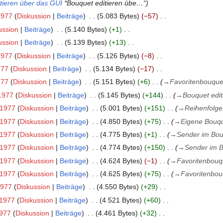
tieren über das GUI
*Bouquet editieren übe…“
1977
Diskussion
Beiträge
5.083 Bytes
−57
ussion
Beiträge
5.140 Bytes
+1
ussion
Beiträge
5.139 Bytes
+13
1977
Diskussion
Beiträge
5.126 Bytes
−8
977
Diskussion
Beiträge
5.134 Bytes
−17
977
Diskussion
Beiträge
5.151 Bytes
+6
→
Favoritenbouque
1977
Diskussion
Beiträge
5.145 Bytes
+144
→
Bouquet edit
t1977
Diskussion
Beiträge
5.001 Bytes
+151
→
Reihenfolge
t1977
Diskussion
Beiträge
4.850 Bytes
+75
→
Eigene Bouqu
t1977
Diskussion
Beiträge
4.775 Bytes
+1
→
Sender im Bou
t1977
Diskussion
Beiträge
4.774 Bytes
+150
→
Sender im B
t1977
Diskussion
Beiträge
4.624 Bytes
−1
→
Favoritenbouq
t1977
Diskussion
Beiträge
4.625 Bytes
+75
→
Favoritenbou
1977
Diskussion
Beiträge
4.550 Bytes
+29
1977
Diskussion
Beiträge
4.521 Bytes
+60
977
Diskussion
Beiträge
4.461 Bytes
+32