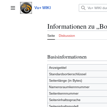
Zum
Inhalt
Vu+ WIKI
Hauptmenü
springen
Informationen zu „Bo
Seite
Diskussion
Basisinformationen
Anzeigetitel
Standardsortierschlüssel
Seitenlänge (in Bytes)
Namensraumkennnummer
Seitenkennnummer
Seiteninhaltssprache
Seiteninhaltsmodell