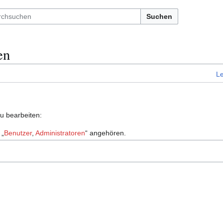
Suchen
en
L
zu bearbeiten:
 „
Benutzer
,
Administratoren
“ angehören.