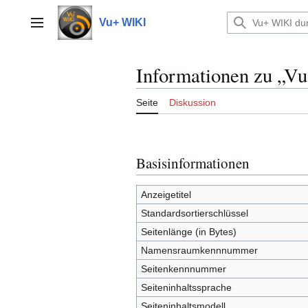
Zum
Inhalt
Vu+ WIKI
Hauptmenü
springen
Informationen zu „V
Seite
Diskussion
Basisinformationen
Anzeigetitel
Standardsortierschlüssel
Seitenlänge (in Bytes)
Namensraumkennnummer
Seitenkennnummer
Seiteninhaltssprache
Seiteninhaltsmodell