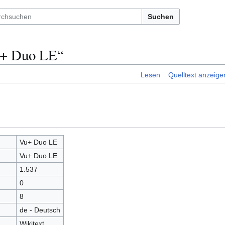
Suchen
u+ Duo LE“
Lesen
Quelltext anzeige
Vu+ Duo LE
Vu+ Duo LE
1.537
0
8
de - Deutsch
Wikitext