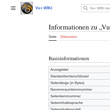
Zum
Inhalt
Vu+ WIKI
Hauptmenü
springen
Informationen zu „V
Seite
Diskussion
Basisinformationen
Anzeigetitel
Standardsortierschlüssel
Seitenlänge (in Bytes)
Namensraumkennnummer
Seitenkennnummer
Seiteninhaltssprache
Seiteninhaltsmodell