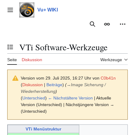
Zum
Inhalt
Vu+ WIKI
Hauptmenü
springen
Suche
Erscheinungs
Meine
VTi Software-Werkzeuge
Inhaltsverzeichnis umschalten
Seite
Diskussion
Werkzeuge
Version vom 29. Juli 2025, 16:27 Uhr von
C0b41n
(
Diskussion
|
Beiträge
)
(
→
Image Sicherung /
Wiederherstellung
)
(
Unterschied
)
← Nächstältere Version
| Aktuelle
Version (Unterschied) | Nächstjüngere Version →
(Unterschied)
VTi Menüstruktur