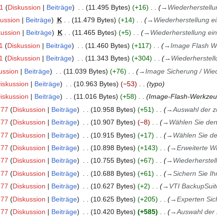
91
Diskussion
Beiträge
11.495 Bytes
+16
→
Wiederherstellu
kussion
Beiträge
K
11.479 Bytes
+14
→
Wiederherstellung e
kussion
Beiträge
K
11.465 Bytes
+5
→
Wiederherstellung ei
1
Diskussion
Beiträge
11.460 Bytes
+117
→
Image Flash W
1
Diskussion
Beiträge
11.343 Bytes
+304
→
Wiederherstell
ussion
Beiträge
11.039 Bytes
+76
→
Image Sicherung / Wied
iskussion
Beiträge
10.963 Bytes
−53
typo
iskussion
Beiträge
11.016 Bytes
+58
Image-Flash-Werkzeu
977
Diskussion
Beiträge
10.958 Bytes
+51
→
Auswahl der z
977
Diskussion
Beiträge
10.907 Bytes
−8
→
Wählen Sie den
977
Diskussion
Beiträge
10.915 Bytes
+17
→
Wählen Sie de
977
Diskussion
Beiträge
10.898 Bytes
+143
→
Erweiterte W
977
Diskussion
Beiträge
10.755 Bytes
+67
→
Wiederherstel
977
Diskussion
Beiträge
10.688 Bytes
+61
→
Sichern Sie Ih
977
Diskussion
Beiträge
10.627 Bytes
+2
→
VTI BackupSuit
977
Diskussion
Beiträge
10.625 Bytes
+205
→
Experten Sic
977
Diskussion
Beiträge
10.420 Bytes
+585
→
Auswahl der 