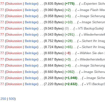
977
Diskussion
Beiträge
9.835 Bytes
+775
→
Experten Sich
977
Diskussion
Beiträge
9.060 Bytes
+2
→
Image Flash We
977
Diskussion
Beiträge
9.058 Bytes
+5
→
Image Sicherung
977
Diskussion
Beiträge
9.053 Bytes
+10
→
Image Sicherun
977
Diskussion
Beiträge
9.043 Bytes
0
→
VTi BackupSuite
977
Diskussion
Beiträge
9.043 Bytes
+291
→
Wiederherstel
977
Diskussion
Beiträge
8.752 Bytes
+28
→
Sichert Ihr Ima
977
Diskussion
Beiträge
8.724 Bytes
+65
→
Sichert Ihr Ima
977
Diskussion
Beiträge
8.659 Bytes
−8
→
Wählen Sie den 
977
Diskussion
Beiträge
8.667 Bytes
+3
→
Wiederherstellu
977
Diskussion
Beiträge
8.664 Bytes
+4
→
Image Sicherung
977
Diskussion
Beiträge
8.660 Bytes
+392
→
Image Sicheru
977
Diskussion
Beiträge
8.268 Bytes
+1.048
→
Image Siche
977
Diskussion
Beiträge
7.220 Bytes
+2.632
→
VTi BackupS
|
250
|
500
)