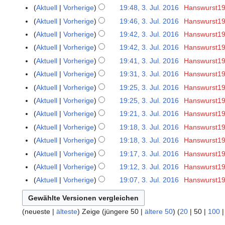
J
Aktuell
Vorherige
19:48, 3. Jul. 2016
Hanswurst1
u
Aktuell
Vorherige
19:46, 3. Jul. 2016
Hanswurst1
l
Aktuell
Vorherige
19:42, 3. Jul. 2016
Hanswurst1
i
Aktuell
Vorherige
19:42, 3. Jul. 2016
Hanswurst1
2
0
Aktuell
Vorherige
19:41, 3. Jul. 2016
Hanswurst1
1
Aktuell
Vorherige
19:31, 3. Jul. 2016
Hanswurst1
6
Aktuell
Vorherige
19:25, 3. Jul. 2016
Hanswurst1
Aktuell
Vorherige
19:25, 3. Jul. 2016
Hanswurst1
Aktuell
Vorherige
19:21, 3. Jul. 2016
Hanswurst1
Aktuell
Vorherige
19:18, 3. Jul. 2016
Hanswurst1
Aktuell
Vorherige
19:18, 3. Jul. 2016
Hanswurst1
Aktuell
Vorherige
19:17, 3. Jul. 2016
Hanswurst1
Aktuell
Vorherige
19:12, 3. Jul. 2016
Hanswurst1
Aktuell
Vorherige
19:07, 3. Jul. 2016
Hanswurst1
(
neueste
|
älteste
) Zeige (
jüngere 50
|
ältere 50
) (
20
|
50
|
100