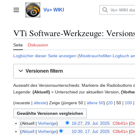
Zum
Inhalt
Vu+ WIKI
Hauptmenü
springen
VTi Software-Werkzeuge: Versions
Seite
Diskussion
Logbücher dieser Seite anzeigen
(
Missbrauchsfilter-Logbuch a
Versionen filtern
Auswahl des Versionsunterschieds: Markiere die Radiobuttons 
Legende:
(Aktuell)
= Unterschied zur aktuellen Version,
(Vorhe
(
neueste
|
älteste
) Zeige (
jüngere 50
|
ältere 50
) (
20
|
50
|
100
Aktuell
Vorherige
16:27, 29. Jul. 2025
C0b41n
Di
2
9
Aktuell
Vorherige
10:30, 17. Jul. 2025
C0b41n
Di
1