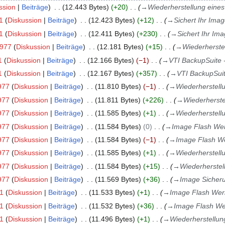
ssion
Beiträge
12.443 Bytes
+20
→
Wiederherstellung eine
1
Diskussion
Beiträge
12.423 Bytes
+12
→
Sichert Ihr Ima
1
Diskussion
Beiträge
12.411 Bytes
+230
→
Sichert Ihr Im
1977
Diskussion
Beiträge
12.181 Bytes
+15
→
Wiederherste
1
Diskussion
Beiträge
12.166 Bytes
−1
→
VTI BackupSuite 
1
Diskussion
Beiträge
12.167 Bytes
+357
→
VTI BackupSuit
977
Diskussion
Beiträge
11.810 Bytes
−1
→
Wiederherstell
977
Diskussion
Beiträge
11.811 Bytes
+226
→
Wiederherste
977
Diskussion
Beiträge
11.585 Bytes
+1
→
Wiederherstell
977
Diskussion
Beiträge
11.584 Bytes
0
→
Image Flash We
977
Diskussion
Beiträge
11.584 Bytes
−1
→
Image Flash W
977
Diskussion
Beiträge
11.585 Bytes
+1
→
Wiederherstell
977
Diskussion
Beiträge
11.584 Bytes
+15
→
Wiederherstel
977
Diskussion
Beiträge
11.569 Bytes
+36
→
Image Sicheru
91
Diskussion
Beiträge
11.533 Bytes
+1
→
Image Flash We
91
Diskussion
Beiträge
11.532 Bytes
+36
→
Image Flash W
91
Diskussion
Beiträge
11.496 Bytes
+1
→
Wiederherstellun