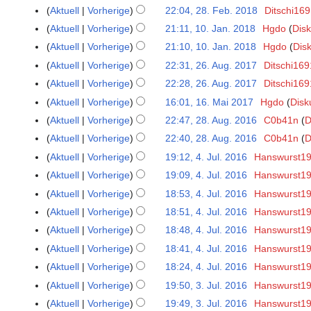
F
Aktuell
Vorherige
22:04, 28. Feb. 2018
Ditschi16
e
Aktuell
Vorherige
21:11, 10. Jan. 2018
Hgdo
Dis
1
b
0
Aktuell
Vorherige
21:10, 10. Jan. 2018
Hgdo
Dis
r
.
u
Aktuell
Vorherige
22:31, 26. Aug. 2017
Ditschi169
2
J
a
6
Aktuell
Vorherige
22:28, 26. Aug. 2017
Ditschi169
a
r
.
Aktuell
Vorherige
16:01, 16. Mai 2017
Hgdo
Disk
1
n
2
A
6
Aktuell
Vorherige
22:47, 28. Aug. 2016
C0b41n
D
2
u
0
u
.
8
a
Aktuell
Vorherige
22:40, 28. Aug. 2016
C0b41n
D
1
g
M
.
r
8
Aktuell
Vorherige
19:12, 4. Jul. 2016
Hanswurst1
4
u
a
A
2
.
s
Aktuell
Vorherige
19:09, 4. Jul. 2016
Hanswurst1
i
u
0
J
t
Aktuell
Vorherige
18:53, 4. Jul. 2016
Hanswurst1
2
g
1
u
2
0
Aktuell
Vorherige
18:51, 4. Jul. 2016
Hanswurst1
u
8
l
0
1
s
Aktuell
Vorherige
18:48, 4. Jul. 2016
Hanswurst1
i
1
7
t
Aktuell
Vorherige
18:41, 4. Jul. 2016
Hanswurst1
2
7
2
0
Aktuell
Vorherige
18:24, 4. Jul. 2016
Hanswurst1
0
1
Aktuell
Vorherige
19:50, 3. Jul. 2016
Hanswurst1
3
1
6
.
Aktuell
Vorherige
19:49, 3. Jul. 2016
Hanswurst1
6