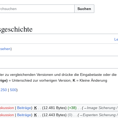
Suchen
geschichte
L
nsehen
)
der zu vergleichenden Versionen und drücke die Eingabetaste oder die
rige)
= Unterschied zur vorherigen Version,
K
= Kleine Änderung
|
250
|
500
)
skussion
Beiträge
K
12.481 Bytes
+38
→
Image Sicherung /
skussion
Beiträge
K
12.443 Bytes
0
→
Experten Sicherung /