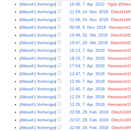
.
7
Aktuell
Vorherige
16:05, 7. Apr. 2022
Hgdo
Disku
7
J
.
.
Aktuell
Vorherige
21:59, 10. Nov. 2018
Ditschi169
1
u
J
A
0
Aktuell
Vorherige
21:58, 10. Nov. 2018
Ditschi169
l
u
p
.
Aktuell
Vorherige
00:48, 9. Nov. 2018
Hanswurst
9
i
l
r
N
.
2
Aktuell
Vorherige
19:48, 20. Okt. 2018
Ditschi169
2
i
i
o
N
0
0
2
Aktuell
Vorherige
19:47, 20. Okt. 2018
Ditschi169
l
v
o
2
.
0
2
Aktuell
Vorherige
18:13, 7. Apr. 2018
Hanswurst1
7
e
v
5
O
2
0
.
m
Aktuell
Vorherige
18:10, 7. Apr. 2018
Hanswurst1
e
k
5
2
A
b
Aktuell
Vorherige
17:54, 7. Apr. 2018
Hanswurst1
m
t
2
p
e
b
Aktuell
Vorherige
12:47, 7. Apr. 2018
Hanswurst1
o
r
r
e
b
Aktuell
Vorherige
12:46, 7. Apr. 2018
Hanswurst1
i
2
r
e
Aktuell
Vorherige
12:45, 7. Apr. 2018
Hanswurst1
l
0
2
r
2
1
Aktuell
Vorherige
12:29, 7. Apr. 2018
Hanswurst1
0
2
0
8
Aktuell
Vorherige
12:25, 7. Apr. 2018
Hanswurst1
1
0
1
8
Aktuell
Vorherige
22:08, 28. Feb. 2018
Ditschi16
2
1
8
8
8
Aktuell
Vorherige
22:07, 28. Feb. 2018
Ditschi16
.
Aktuell
Vorherige
22:04, 28. Feb. 2018
Ditschi16