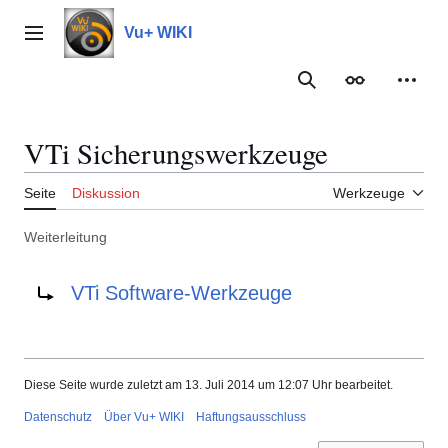
Zum
Inhalt
Vu+ WIKI
Hauptmenü
springen
Suche
Erscheinungs
Meine
VTi Sicherungswerkzeuge
Seite
Diskussion
Werkzeuge
Weiterleitung
Weiterleitung nach:
VTi Software-Werkzeuge
Diese Seite wurde zuletzt am 13. Juli 2014 um 12:07 Uhr bearbeitet.
Datenschutz
Über Vu+ WIKI
Haftungsausschluss