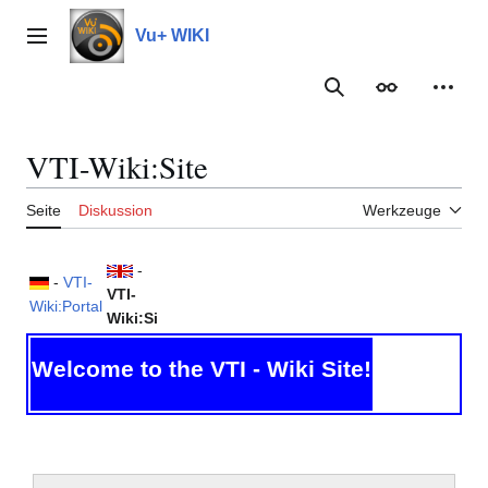
Zum
Inhalt
Vu+ WIKI
Hauptmenü
springen
Suche
Erscheinungs
Meine
VTI-Wiki:Site
Seite
Diskussion
Werkzeuge
-
-
VTI-
VTI-
Wiki:Portal
Wiki:Site
Welcome to the VTI - Wiki Site!