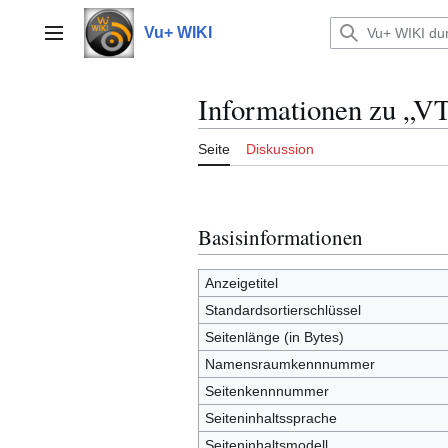
Zum
Inhalt
Vu+ WIKI
Hauptmenü
springen
Informationen zu „VT
Seite
Diskussion
Basisinformationen
Anzeigetitel
Standardsortierschlüssel
Seitenlänge (in Bytes)
Namensraumkennnummer
Seitenkennnummer
Seiteninhaltssprache
Seiteninhaltsmodell