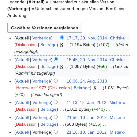
Legende:
(Aktuell)
= Unterschied zur aktuellen Version,
(Vorherige)
= Unterschied zur vorherigen Version,
K
= Kleine
Änderung
Aktuell
Vorherige
17:17, 20. Nov. 2014
Chriske
2
Diskussion
Beiträge
K
1.194 Bytes
+107
de/en
0
hinzugefügt
.
N
Aktuell
Vorherige
15:45, 20. Nov. 2014
Chriske
o
Diskussion
Beiträge
K
1.087 Bytes
+56
Link zu
v
"Admin" hinzugefügt
e
Aktuell
Vorherige
10:06, 24. Aug. 2013
2
m
Hanswurst1977
Diskussion
Beiträge
K
1.031 Bytes
4
b
+20
Links korrigiert
.
e
A
Aktuell
Vorherige
11:13, 12. Jan. 2012
Mister-x
1
r
u
Diskussion
Beiträge
1.011 Bytes
+443
2
2
g
K
.
Aktuell
Vorherige
21:56, 10. Jan. 2012
Mister-x
1
0
u
e
J
Diskussion
Beiträge
568 Bytes
+136
0
1
s
i
a
K
.
Aktuell
Vorherige
21:18, 10. Jan. 2012
Mister-x
4
t
n
n