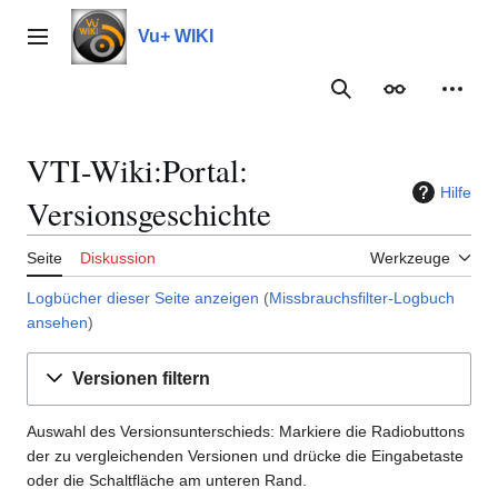
Zum
Inhalt
Vu+ WIKI
Hauptmenü
springen
Suche
Erscheinungs
Meine
VTI-Wiki:Portal:
Hilfe
Versionsgeschichte
Seite
Diskussion
Werkzeuge
Logbücher dieser Seite anzeigen
(
Missbrauchsfilter-Logbuch
ansehen
)
Versionen filtern
Auswahl des Versionsunterschieds: Markiere die Radiobuttons
der zu vergleichenden Versionen und drücke die Eingabetaste
oder die Schaltfläche am unteren Rand.