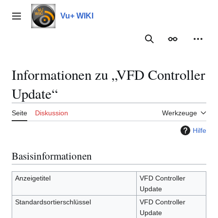
Zum
Inhalt
Vu+ WIKI
Hauptmenü
springen
Suche
Erscheinungs
Meine
Informationen zu „VFD Controller
Update“
Seite
Diskussion
Werkzeuge
Hilfe
Basisinformationen
Anzeigetitel
VFD Controller
Update
Standardsortierschlüssel
VFD Controller
Update