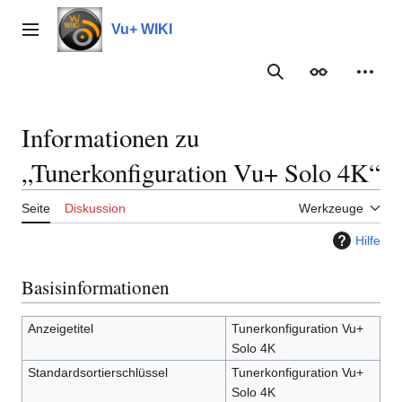
Zum
Inhalt
Vu+ WIKI
Hauptmenü
springen
Suche
Erscheinungs
Meine
Informationen zu
„Tunerkonfiguration Vu+ Solo 4K“
Seite
Diskussion
Werkzeuge
Hilfe
Basisinformationen
Anzeigetitel
Tunerkonfiguration Vu+
Solo 4K
Standardsortierschlüssel
Tunerkonfiguration Vu+
Solo 4K