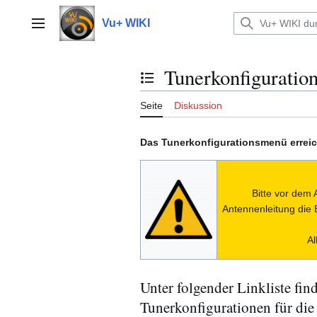
Zum
Inhalt
Vu+ WIKI
Hauptmenü
springen
Tunerkonfigurati
Inhaltsverzeichnis umschalten
Seite
Diskussion
Das Tunerkonfigurationsmenü errei
Bitte vor dem
Antennenleitung die
A
Unter folgender Linkliste fin
Tunerkonfigurationen für di