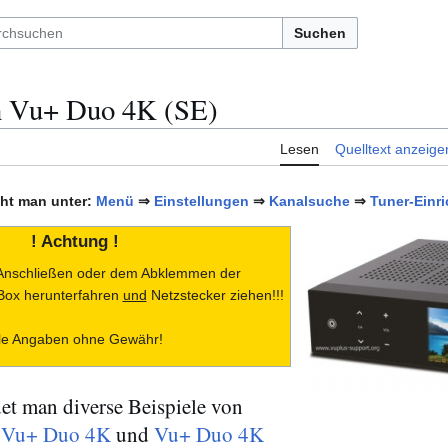
Suchen
on Vu+ Duo 4K (SE)
Lesen
Quelltext anzeige
cht man unter:
Menü
⇒
Einstellungen
⇒
Kanalsuche
⇒
Tuner-Einr
! Achtung !
 Anschließen oder dem Abklemmen der
 Box herunterfahren
und
Netzstecker ziehen!!!
lle Angaben ohne Gewähr!
det man diverse Beispiele von
e
Vu+ Duo 4K
und
Vu+ Duo 4K