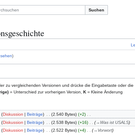
Suchen
nsgeschichte
L
nsehen
)
der zu vergleichenden Versionen und drücke die Eingabetaste oder die
rige)
= Unterschied zur vorherigen Version,
K
= Kleine Änderung
Diskussion
Beiträge
2.540 Bytes
+2
Diskussion
Beiträge
2.538 Bytes
+16
→
Was ist USALS
Diskussion
Beiträge
2.522 Bytes
+4
→
Vorwort