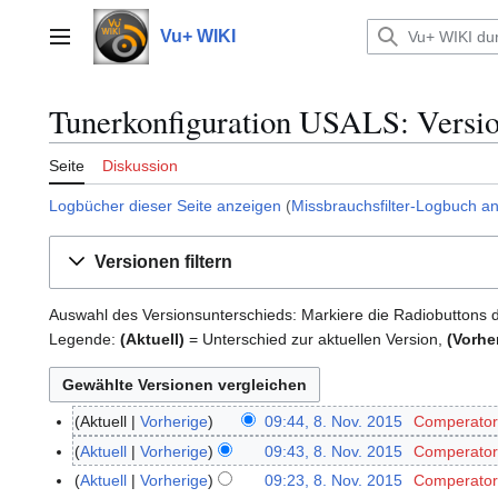
Zum
Inhalt
Vu+ WIKI
Hauptmenü
springen
Tunerkonfiguration USALS: Versio
Seite
Diskussion
Logbücher dieser Seite anzeigen
(
Missbrauchsfilter-Logbuch a
Versionen filtern
Auswahl des Versionsunterschieds: Markiere die Radiobuttons 
Legende:
(Aktuell)
= Unterschied zur aktuellen Version,
(Vorhe
Aktuell
Vorherige
09:44, 8. Nov. 2015
Comperator
8
K
.
Aktuell
Vorherige
09:43, 8. Nov. 2015
Comperator
e
N
Aktuell
Vorherige
09:23, 8. Nov. 2015
Comperator
i
o