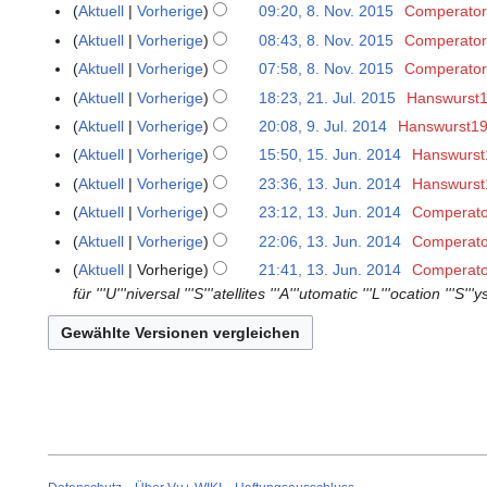
Aktuell
Vorherige
09:20, 8. Nov. 2015
Comperator
n
v
K
Aktuell
Vorherige
08:43, 8. Nov. 2015
Comperator
e
e
e
B
Aktuell
Vorherige
07:58, 8. Nov. 2015
Comperator
m
i
e
b
Aktuell
Vorherige
18:23, 21. Jul. 2015
Hanswurst
2
n
a
e
K
1
Aktuell
Vorherige
20:08, 9. Jul. 2014
Hanswurst1
9
e
r
r
e
.
K
.
B
Aktuell
Vorherige
15:50, 15. Jun. 2014
Hanswurst
1
b
2
i
J
e
J
e
5
Aktuell
Vorherige
23:36, 13. Jun. 2014
Hanswurst
1
e
0
n
u
i
u
a
.
K
3
i
Aktuell
Vorherige
23:12, 13. Jun. 2014
Comperato
1
e
l
n
l
r
J
e
.
K
t
5
B
Aktuell
Vorherige
22:06, 13. Jun. 2014
Comperato
i
e
i
b
u
i
J
e
u
K
e
2
B
Aktuell
Vorherige
21:41, 13. Jun. 2014
Comperato
2
e
n
n
u
i
n
e
a
0
e
für '''U'''niversal '''S'''atellites '''A'''utomatic '''L'''ocation 
0
i
i
e
n
n
g
i
r
1
a
1
t
2
B
i
e
s
n
b
5
r
4
u
0
e
2
B
z
e
e
b
n
1
a
0
e
u
B
i
e
g
4
r
1
a
s
e
t
i
s
b
4
r
a
a
u
t
z
e
b
m
r
n
u
u
i
e
m
b
g
n