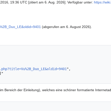
 2016, 19:36 UTC [zitiert am 6. Aug. 2026]. Verfügbar unter:
https://wik
e=Vu%2B_Duo_LE&oldid=9401
(abgerufen am 6. August 2026).
.php?title=Vu%2B_Duo_LE&oldid=9401
",

im Bereich der Einleitung), welches eine schöner formatierte Interneta