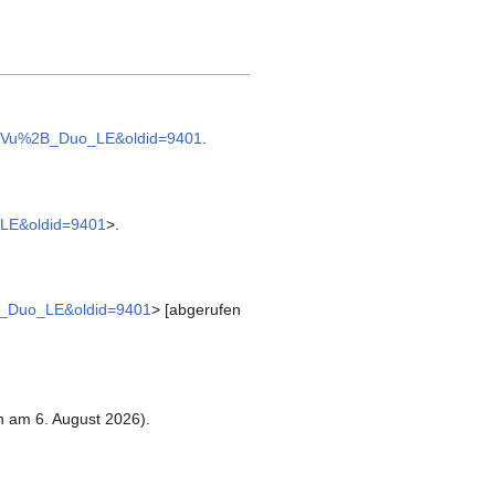
itle=Vu%2B_Duo_LE&oldid=9401
.
o_LE&oldid=9401
>.
%2B_Duo_LE&oldid=9401
> [abgerufen
 am 6. August 2026).