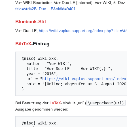
Vu+ WIKI-Bearbeiter. Vu+ Duo LE [Internet]. Vu+ WIKI; 5. Dez.
title=Vu%2B_Duo_LE&oldid=9401
.
Bluebook-Stil
Vu+ Duo LE,
https://wiki.vuplus-support.org/index.php?titl
BibTeX
-Eintrag
 @misc{ wiki:xxx,

   author = "Vu+ WIKI",

   title = "Vu+ Duo LE --- Vu+ WIKI{,} ",

   year = "2016",

   url = "
https://wiki.vuplus-support.org/index
   note = "[Online; abgerufen am 6. August 2026]"

Bei Benutzung der
LaTeX
-Moduls „url“ (
\usepackage{url}
Ausgabe genommen werden:
 @misc{ wiki:xxx,
