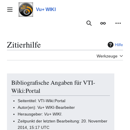
Zum
Inhalt
Vu+ WIKI
Hauptmenü
springen
Suche
Erscheinungs
Meine
Zitierhilfe
Hilfe
Werkzeuge
Bibliografische Angaben für VTI-
Wiki:Portal
Seitentitel: VTI-Wiki:Portal
Autor(en): Vu+ WIKI-Bearbeiter
Herausgeber:
Vu+ WIKI
.
Zeitpunkt der letzten Bearbeitung: 20. November
2014, 15:17 UTC