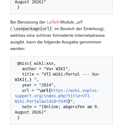
August 2026]"

Bei Benutzung der
LaTeX
-Moduls „url“
(
\usepackage{url}
im Bereich der Einleitung),
welches eine schöner formatierte Internetadresse
ausgibt, kann die folgende Ausgabe genommen
werden:
 @misc{ wiki:xxx,

   author = "Vu+ WIKI",

   title = "VTI-Wiki:Portal --- Vu+ 
WIKI{,} ",

   year = "2014",

   url = "
\url{
https://wiki.vuplus-
support.org/index.php?title=VTI-
Wiki:Portal&oldid=5549
}
",

   note = "[Online; abgerufen am 9. 
August 2026]"
