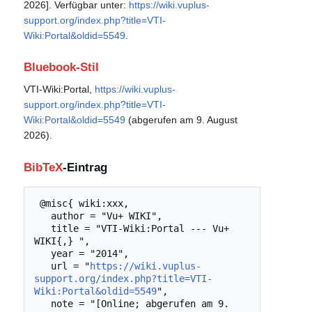
2026]. Verfügbar unter:
https://wiki.vuplus-
support.org/index.php?title=VTI-
Wiki:Portal&oldid=5549
.
Bluebook-Stil
VTI-Wiki:Portal,
https://wiki.vuplus-
support.org/index.php?title=VTI-
Wiki:Portal&oldid=5549
(abgerufen am 9. August
2026).
BibTeX
-Eintrag
 @misc{ wiki:xxx,

   author = "Vu+ WIKI",

   title = "VTI-Wiki:Portal --- Vu+ 
WIKI{,} ",

   year = "2014",

   url = "
https://wiki.vuplus-
support.org/index.php?title=VTI-
Wiki:Portal&oldid=5549
",

   note = "[Online; abgerufen am 9. 