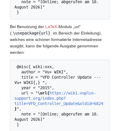
   note = "[Online; abgerufen am 10. 
August 2026]"

Bei Benutzung der
LaTeX
-Moduls „url“
(
\usepackage{url}
im Bereich der Einleitung),
welches eine schöner formatierte Internetadresse
ausgibt, kann die folgende Ausgabe genommen
werden:
 @misc{ wiki:xxx,

   author = "Vu+ WIKI",

   title = "VFD Controller Update --- 
Vu+ WIKI{,} ",

   year = "2015",

   url = "
\url{
https://wiki.vuplus-
support.org/index.php?
title=VFD_Controller_Update&oldid=6824
}
",

   note = "[Online; abgerufen am 10. 
August 2026]"
