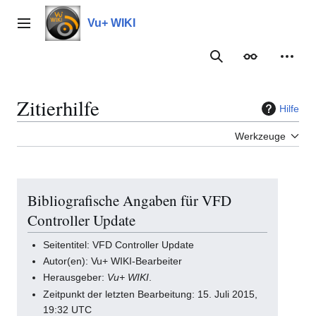
Zum
Inhalt
Vu+ WIKI
Hauptmenü
springen
Suche
Erscheinungs
Meine
Zitierhilfe
Hilfe
Werkzeuge
Bibliografische Angaben für VFD
Controller Update
Seitentitel: VFD Controller Update
Autor(en): Vu+ WIKI-Bearbeiter
Herausgeber:
Vu+ WIKI
.
Zeitpunkt der letzten Bearbeitung: 15. Juli 2015,
19:32 UTC