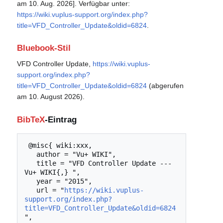
am 10. Aug. 2026]. Verfügbar unter:
https://wiki.vuplus-support.org/index.php?
title=VFD_Controller_Update&oldid=6824
.
Bluebook-Stil
VFD Controller Update,
https://wiki.vuplus-
support.org/index.php?
title=VFD_Controller_Update&oldid=6824
(abgerufen
am 10. August 2026).
BibTeX
-Eintrag
 @misc{ wiki:xxx,

   author = "Vu+ WIKI",

   title = "VFD Controller Update --- 
Vu+ WIKI{,} ",

   year = "2015",

   url = "
https://wiki.vuplus-
support.org/index.php?
title=VFD_Controller_Update&oldid=6824
",
