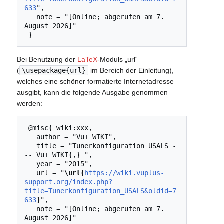
633
",

   note = "[Online; abgerufen am 7. 
August 2026]"

Bei Benutzung der
LaTeX
-Moduls „url“
(
\usepackage{url}
im Bereich der Einleitung),
welches eine schöner formatierte Internetadresse
ausgibt, kann die folgende Ausgabe genommen
werden:
 @misc{ wiki:xxx,

   author = "Vu+ WIKI",

   title = "Tunerkonfiguration USALS -
-- Vu+ WIKI{,} ",

   year = "2015",

   url = "
\url{
https://wiki.vuplus-
support.org/index.php?
title=Tunerkonfiguration_USALS&oldid=7
633
}
",

   note = "[Online; abgerufen am 7. 
August 2026]"
