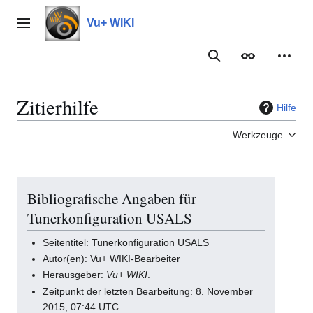
Zum
Inhalt
Vu+ WIKI
Hauptmenü
springen
Suche
Erscheinungs
Meine
Zitierhilfe
Hilfe
Werkzeuge
Bibliografische Angaben für
Tunerkonfiguration USALS
Seitentitel: Tunerkonfiguration USALS
Autor(en): Vu+ WIKI-Bearbeiter
Herausgeber:
Vu+ WIKI
.
Zeitpunkt der letzten Bearbeitung: 8. November
2015, 07:44 UTC