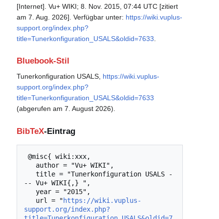
[Internet]. Vu+ WIKI; 8. Nov. 2015, 07:44 UTC [zitiert
am 7. Aug. 2026]. Verfügbar unter:
https://wiki.vuplus-
support.org/index.php?
title=Tunerkonfiguration_USALS&oldid=7633
.
Bluebook-Stil
Tunerkonfiguration USALS,
https://wiki.vuplus-
support.org/index.php?
title=Tunerkonfiguration_USALS&oldid=7633
(abgerufen am 7. August 2026).
BibTeX
-Eintrag
 @misc{ wiki:xxx,

   author = "Vu+ WIKI",

   title = "Tunerkonfiguration USALS -
-- Vu+ WIKI{,} ",

   year = "2015",

   url = "
https://wiki.vuplus-
support.org/index.php?
title=Tunerkonfiguration_USALS&oldid=7