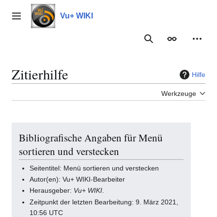
Zum
Inhalt
Vu+ WIKI
Hauptmenü
springen
Suche
Erscheinungs
Meine
Zitierhilfe
Hilfe
Werkzeuge
Bibliografische Angaben für Menü
sortieren und verstecken
Seitentitel: Menü sortieren und verstecken
Autor(en): Vu+ WIKI-Bearbeiter
Herausgeber:
Vu+ WIKI
.
Zeitpunkt der letzten Bearbeitung: 9. März 2021,
10:56 UTC