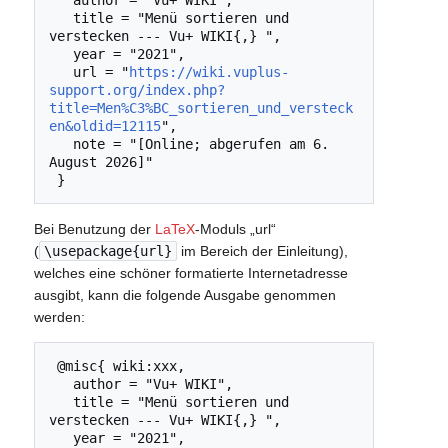
   title = "Menü sortieren und 
verstecken --- Vu+ WIKI{,} ",

   year = "2021",

   url = "
https://wiki.vuplus-
support.org/index.php?
title=Men%C3%BC_sortieren_und_versteck
en&oldid=12115
",

   note = "[Online; abgerufen am 6. 
August 2026]"

Bei Benutzung der
LaTeX
-Moduls „url“
(
\usepackage{url}
im Bereich der Einleitung),
welches eine schöner formatierte Internetadresse
ausgibt, kann die folgende Ausgabe genommen
werden:
 @misc{ wiki:xxx,

   author = "Vu+ WIKI",

   title = "Menü sortieren und 
verstecken --- Vu+ WIKI{,} ",

   year = "2021",
