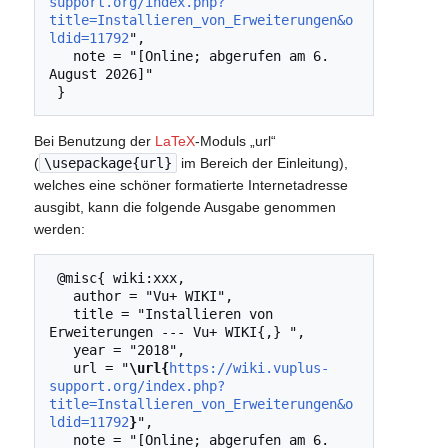
support.org/index.php?
title=Installieren_von_Erweiterungen&o
ldid=11792
",

   note = "[Online; abgerufen am 6. 
August 2026]"

Bei Benutzung der
LaTeX
-Moduls „url“
(
\usepackage{url}
im Bereich der Einleitung),
welches eine schöner formatierte Internetadresse
ausgibt, kann die folgende Ausgabe genommen
werden:
 @misc{ wiki:xxx,

   author = "Vu+ WIKI",

   title = "Installieren von 
Erweiterungen --- Vu+ WIKI{,} ",

   year = "2018",

   url = "
\url{
https://wiki.vuplus-
support.org/index.php?
title=Installieren_von_Erweiterungen&o
ldid=11792
}
",

   note = "[Online; abgerufen am 6. 