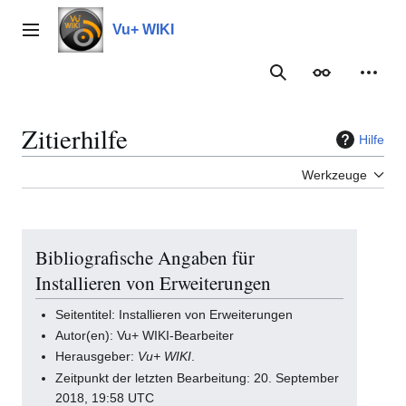
Zum
Inhalt
Vu+ WIKI
Hauptmenü
springen
Suche
Erscheinungs
Meine
Zitierhilfe
Hilfe
Werkzeuge
Bibliografische Angaben für
Installieren von Erweiterungen
Seitentitel: Installieren von Erweiterungen
Autor(en): Vu+ WIKI-Bearbeiter
Herausgeber:
Vu+ WIKI
.
Zeitpunkt der letzten Bearbeitung: 20. September
2018, 19:58 UTC