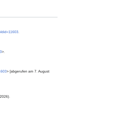
&oldid=11603
.
03
>.
1603
> [abgerufen am 7. August
2026).