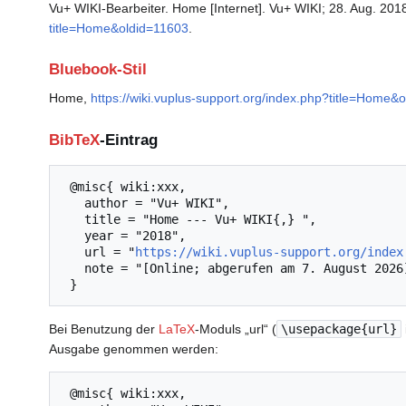
Vu+ WIKI-Bearbeiter. Home [Internet]. Vu+ WIKI; 28. Aug. 2018
title=Home&oldid=11603
.
Bluebook-Stil
Home,
https://wiki.vuplus-support.org/index.php?title=Home&
BibTeX
-Eintrag
 @misc{ wiki:xxx,

   author = "Vu+ WIKI",

   title = "Home --- Vu+ WIKI{,} ",

   year = "2018",

   url = "
https://wiki.vuplus-support.org/index
   note = "[Online; abgerufen am 7. August 2026]"

Bei Benutzung der
LaTeX
-Moduls „url“ (
\usepackage{url}
Ausgabe genommen werden:
 @misc{ wiki:xxx,
