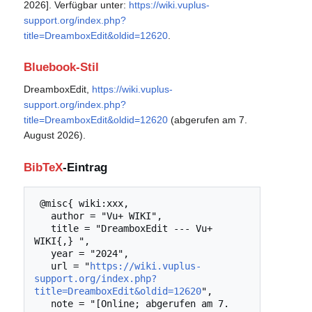
2026]. Verfügbar unter:
https://wiki.vuplus-
support.org/index.php?
title=DreamboxEdit&oldid=12620
.
Bluebook-Stil
DreamboxEdit,
https://wiki.vuplus-
support.org/index.php?
title=DreamboxEdit&oldid=12620
(abgerufen am 7.
August 2026).
BibTeX
-Eintrag
 @misc{ wiki:xxx,

   author = "Vu+ WIKI",

   title = "DreamboxEdit --- Vu+ 
WIKI{,} ",

   year = "2024",

   url = "
https://wiki.vuplus-
support.org/index.php?
title=DreamboxEdit&oldid=12620
",

   note = "[Online; abgerufen am 7. 