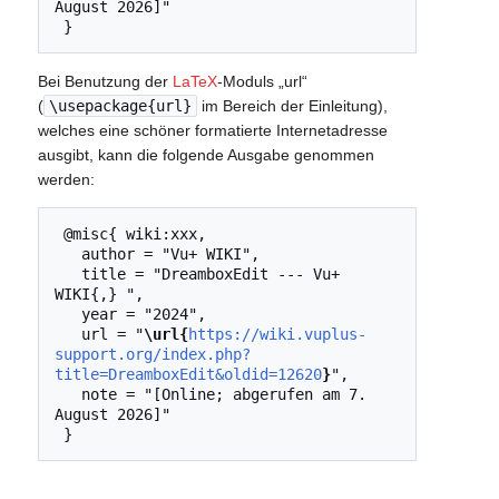
August 2026]"

Bei Benutzung der
LaTeX
-Moduls „url“
(
\usepackage{url}
im Bereich der Einleitung),
welches eine schöner formatierte Internetadresse
ausgibt, kann die folgende Ausgabe genommen
werden:
 @misc{ wiki:xxx,

   author = "Vu+ WIKI",

   title = "DreamboxEdit --- Vu+ 
WIKI{,} ",

   year = "2024",

   url = "
\url{
https://wiki.vuplus-
support.org/index.php?
title=DreamboxEdit&oldid=12620
}
",

   note = "[Online; abgerufen am 7. 
August 2026]"
