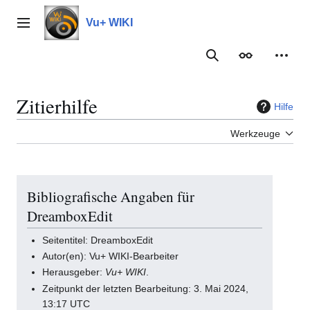
Zum
Inhalt
Vu+ WIKI
Hauptmenü
springen
Suche
Erscheinungs
Meine
Zitierhilfe
Hilfe
Werkzeuge
Bibliografische Angaben für
DreamboxEdit
Seitentitel: DreamboxEdit
Autor(en): Vu+ WIKI-Bearbeiter
Herausgeber:
Vu+ WIKI
.
Zeitpunkt der letzten Bearbeitung: 3. Mai 2024,
13:17 UTC