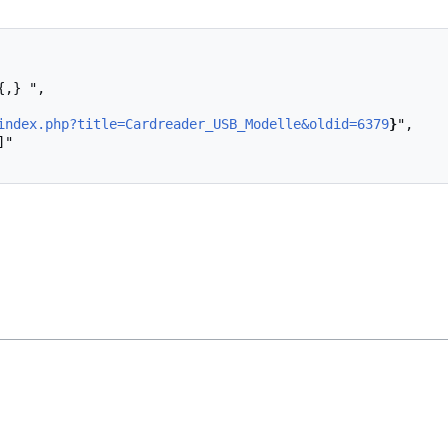
index.php?title=Cardreader_USB_Modelle&oldid=6379
}
",
