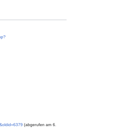
php?
e&oldid=6379
(abgerufen am 6.