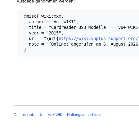
Ausgabe genommen werden:
 @misc{ wiki:xxx,

   author = "Vu+ WIKI",

   title = "Cardreader USB Modelle --- Vu+ WIKI{,} ",

   year = "2015",

   url = "
\url{
https://wiki.vuplus-support.org/
   note = "[Online; abgerufen am 6. August 2026]"

Datenschutz
Über Vu+ WIKI
Haftungsausschluss