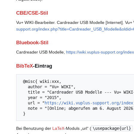
CBE/CSE-Stil
Vu+ WIKI-Bearbeiter. Cardreader USB Modelle [Internet]. Vu+ W
support.org/index.php?title=Cardreader_USB_Modelle&oldid
Bluebook-Stil
Cardreader USB Modelle,
https://wiki.vuplus-support.org/in
BibTeX
-Eintrag
 @misc{ wiki:xxx,

   author = "Vu+ WIKI",

   title = "Cardreader USB Modelle --- Vu+ WIKI{,} ",

   year = "2015",

   url = "
https://wiki.vuplus-support.org/index
   note = "[Online; abgerufen am 6. August 2026]"

Bei Benutzung der
LaTeX
-Moduls „url“ (
\usepackage{url}