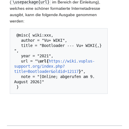
(
\usepackage{url}
im Bereich der Einleitung),
welches eine schöner formatierte Internetadresse
ausgibt, kann die folgende Ausgabe genommen
werden:
 @misc{ wiki:xxx,

   author = "Vu+ WIKI",

   title = "Bootloader --- Vu+ WIKI{,} 
",

   year = "2021",

   url = "
\url{
https://wiki.vuplus-
support.org/index.php?
title=Bootloader&oldid=12117
}
",

   note = "[Online; abgerufen am 9. 
August 2026]"
