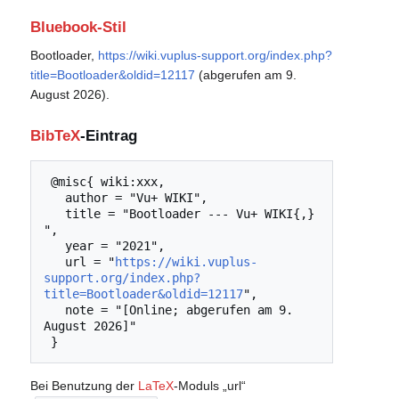
Bluebook-Stil
Bootloader,
https://wiki.vuplus-support.org/index.php?
title=Bootloader&oldid=12117
(abgerufen am 9.
August 2026).
BibTeX
-Eintrag
 @misc{ wiki:xxx,

   author = "Vu+ WIKI",

   title = "Bootloader --- Vu+ WIKI{,} 
",

   year = "2021",

   url = "
https://wiki.vuplus-
support.org/index.php?
title=Bootloader&oldid=12117
",

   note = "[Online; abgerufen am 9. 
August 2026]"

Bei Benutzung der
LaTeX
-Moduls „url“