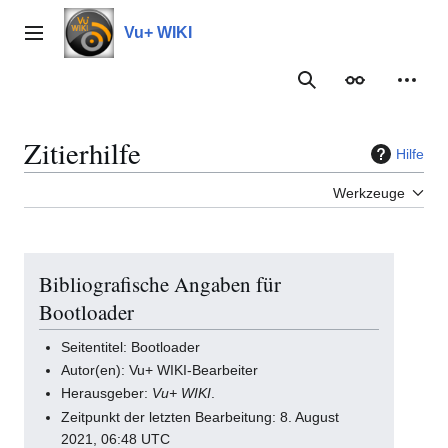
Zum
Inhalt
Vu+ WIKI
Hauptmenü
springen
Suche
Erscheinungs
Meine
Zitierhilfe
Hilfe
Werkzeuge
Bibliografische Angaben für
Bootloader
Seitentitel: Bootloader
Autor(en): Vu+ WIKI-Bearbeiter
Herausgeber:
Vu+ WIKI
.
Zeitpunkt der letzten Bearbeitung: 8. August
2021, 06:48 UTC