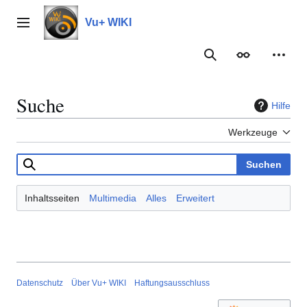
Zum
Inhalt
Vu+ WIKI
Hauptmenü
springen
Suche
Erscheinungs
Meine
Suche
Hilfe
Werkzeuge
Suchen
Inhaltsseiten
Multimedia
Alles
Erweitert
Datenschutz
Über Vu+ WIKI
Haftungsausschluss