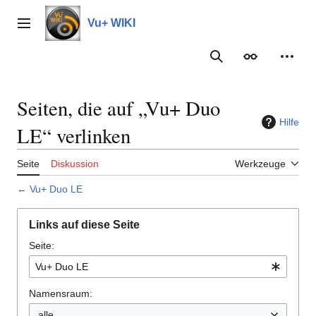
Zum
Inhalt
Vu+ WIKI
Hauptmenü
springen
Suche
Erscheinungs
Meine
Seiten, die auf „Vu+ Duo
Hilfe
LE“ verlinken
Seite
Diskussion
Werkzeuge
←
Vu+ Duo LE
Links auf diese Seite
Seite:
Namensraum:
alle