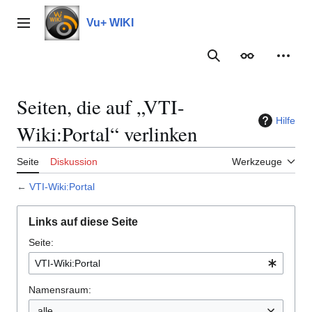
Zum
Inhalt
Vu+ WIKI
Hauptmenü
springen
Suche
Erscheinungs
Meine
Seiten, die auf „VTI-
Hilfe
Wiki:Portal“ verlinken
Seite
Diskussion
Werkzeuge
←
VTI-Wiki:Portal
Links auf diese Seite
Seite:
Namensraum:
alle