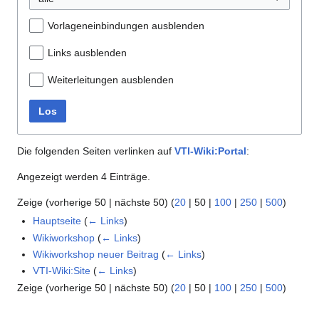
Vorlageneinbindungen ausblenden
Links ausblenden
Weiterleitungen ausblenden
Los
Die folgenden Seiten verlinken auf
VTI-Wiki:Portal
:
Angezeigt werden 4 Einträge.
Zeige (
vorherige 50
|
nächste 50
) (
20
|
50
|
100
|
250
|
500
)
Hauptseite
(
← Links
)
Wikiworkshop
(
← Links
)
Wikiworkshop neuer Beitrag
(
← Links
)
VTI-Wiki:Site
(
← Links
)
Zeige (
vorherige 50
|
nächste 50
) (
20
|
50
|
100
|
250
|
500
)