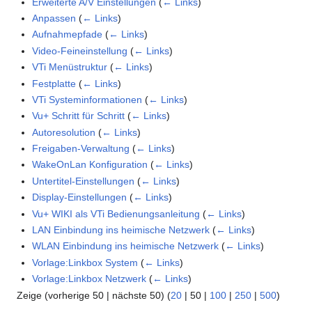
Erweiterte A/V Einstellungen
(
← Links
)
Anpassen
(
← Links
)
Aufnahmepfade
(
← Links
)
Video-Feineinstellung
(
← Links
)
VTi Menüstruktur
(
← Links
)
Festplatte
(
← Links
)
VTi Systeminformationen
(
← Links
)
Vu+ Schritt für Schritt
(
← Links
)
Autoresolution
(
← Links
)
Freigaben-Verwaltung
(
← Links
)
WakeOnLan Konfiguration
(
← Links
)
Untertitel-Einstellungen
(
← Links
)
Display-Einstellungen
(
← Links
)
Vu+ WIKI als VTi Bedienungsanleitung
(
← Links
)
LAN Einbindung ins heimische Netzwerk
(
← Links
)
WLAN Einbindung ins heimische Netzwerk
(
← Links
)
Vorlage:Linkbox System
(
← Links
)
Vorlage:Linkbox Netzwerk
(
← Links
)
Zeige (
vorherige 50
|
nächste 50
) (
20
|
50
|
100
|
250
|
500
)