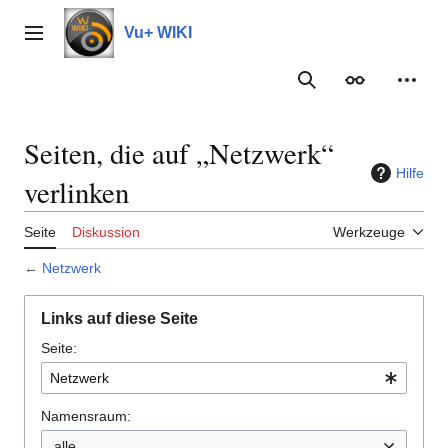
Zum
Inhalt
Vu+ WIKI
Hauptmenü
springen
Suche
Erscheinungs
Meine
Seiten, die auf „Netzwerk“
Hilfe
verlinken
Seite
Diskussion
Werkzeuge
←
Netzwerk
Links auf diese Seite
Seite:
Namensraum:
alle