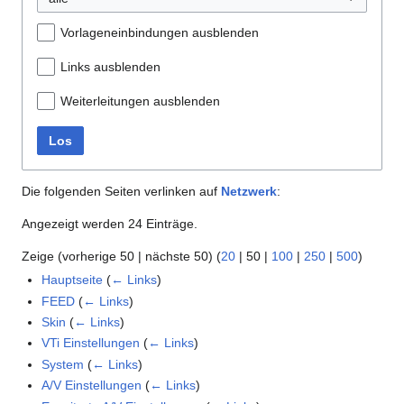
Vorlageneinbindungen ausblenden
Links ausblenden
Weiterleitungen ausblenden
Los
Die folgenden Seiten verlinken auf
Netzwerk
:
Angezeigt werden 24 Einträge.
Zeige (
vorherige 50
|
nächste 50
) (
20
|
50
|
100
|
250
|
500
)
Hauptseite
(
← Links
)
FEED
(
← Links
)
Skin
(
← Links
)
VTi Einstellungen
(
← Links
)
System
(
← Links
)
A/V Einstellungen
(
← Links
)