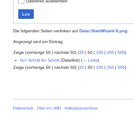
Dateilinks ausblenden
Los
Die folgenden Seiten verlinken auf
Datei:StartWizard 6.png
:
Angezeigt wird ein Eintrag.
Zeige (
vorherige 50
|
nächste 50
) (
20
|
50
|
100
|
250
|
500
)
Vu+ Schritt für Schritt
(Dateilink)
(
← Links
)
Zeige (
vorherige 50
|
nächste 50
) (
20
|
50
|
100
|
250
|
500
)
Datenschutz
Über Vu+ WIKI
Haftungsausschluss