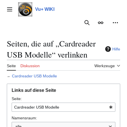
Zum
Inhalt
Vu+ WIKI
Hauptmenü
springen
Suche
Erscheinungs
Meine
Seiten, die auf „Cardreader
Hilfe
USB Modelle“ verlinken
Seite
Diskussion
Werkzeuge
←
Cardreader USB Modelle
Links auf diese Seite
Seite:
Namensraum:
alle