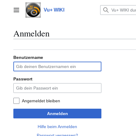
Zum
Inhalt
Vu+ WIKI
Hauptmenü
springen
Anmelden
Benutzername
Passwort
Angemeldet bleiben
Anmelden
Hilfe beim Anmelden
Passwort vergessen?