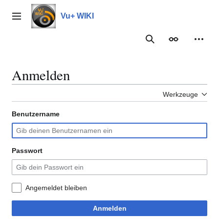
Zum
Inhalt
Vu+ WIKI
Hauptmenü
springen
Suche
Erscheinungs
Meine
Anmelden
Werkzeuge
Benutzername
Passwort
Angemeldet bleiben
Anmelden