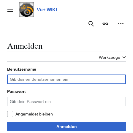
Zum
Inhalt
Vu+ WIKI
Hauptmenü
springen
Suche
Erscheinungs
Meine
Anmelden
Werkzeuge
Benutzername
Passwort
Angemeldet bleiben
Anmelden