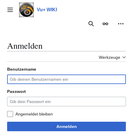
Zum
Inhalt
Vu+ WIKI
Hauptmenü
springen
Suche
Erscheinungs
Meine
Anmelden
Werkzeuge
Benutzername
Passwort
Angemeldet bleiben
Anmelden