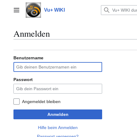
Zum
Inhalt
Vu+ WIKI
Hauptmenü
springen
Anmelden
Benutzername
Passwort
Angemeldet bleiben
Anmelden
Hilfe beim Anmelden
Passwort vergessen?