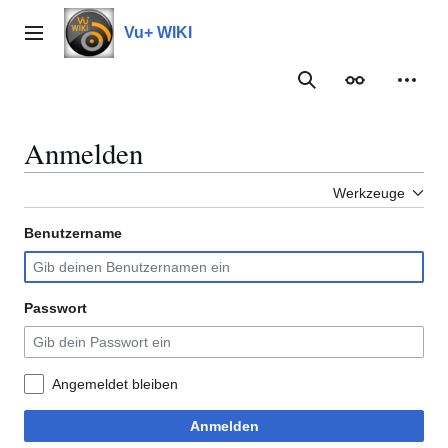
Zum
Inhalt
Vu+ WIKI
Hauptmenü
springen
Suche
Erscheinungs
Meine
Anmelden
Werkzeuge
Benutzername
Passwort
Angemeldet bleiben
Anmelden